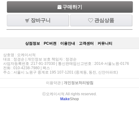
구매하기
장바구니
관심상품
상점정보
PC버젼
이용안내
고객센터
커뮤니티
상호명 : 오케이서적
대표 : 정경순 | 개인정보 보호 책임자 : 정경순
사업자등록번호 :217-91-37030 | 통신판매업신고번호 : 2014-서울노원-0176
전화 : 010-4238-7980 | 팩스 :
주소 : 서울시 노원구 중계로 195 107-1201 (중계동, 동진, 신안아파트)
이용약관
|
개인정보처리방침
ⓒ오케이서적 All rights reserved.
Make
Shop