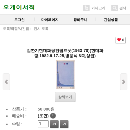
카테고리
검색
로그인
마이페이지
장바구니
관심상품
도록/화집/사진집
전시 도록
0
김환기현대화랑전팜프렛(1963-70)(현대화
랑,1982.9.17-25,병풍식,8쪽,상급)
상세보기
상품가 :
50,000
원
배송비 :
(조건)
!
수량 :
+1
-1