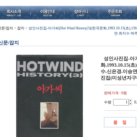
신문/잡지
>
잡지
>
성인사진집-아가씨(Hot Wind History(3)(한국문화,1993.10.15(
연.최지수.박
신문/잡지
성인사진집-아가씨(
화,1993.10.15
수.신은경.이승연
진집(미성년자구
판매가격 :
0원
수량
E