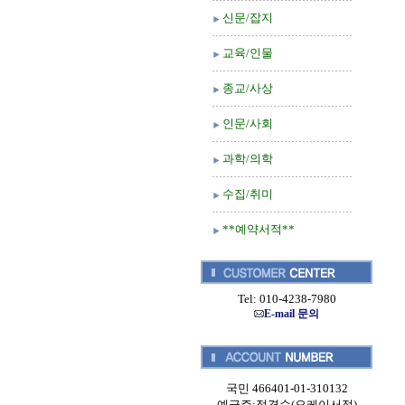
신문/잡지
교육/인물
종교/사상
인문/사회
과학/의학
수집/취미
**예약서적**
Tel: 010-4238-7980
E-mail 문의
국민 466401-01-310132
예금주:정경순(오케이서적)