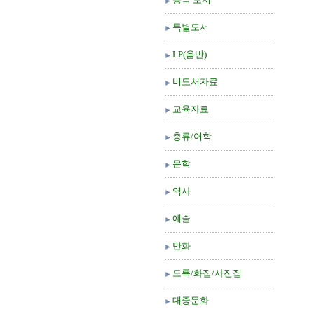
특별도서
LP(음반)
비도서자료
교육자료
총류/어학
문학
역사
예술
만화
도록/화집/사진집
대중문화