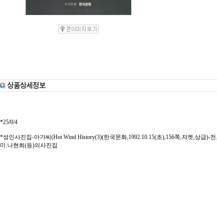
*25/0/4
*성인사진집-아가씨(Hot Wind History(3)(한국문화,1992.10.15(초),156쪽,쟈켓
미.나현희(등)의사진집