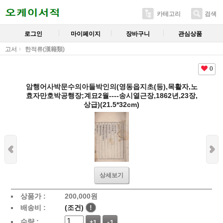
카테고리
검색
로그인
마이페이지
장바구니
관심상품
고서
한적류(漢籍類)
0
암행어사박문수의아들박인의(영동읍지초(등),목활자,노
효자만호박공행장;계묘2월----송시열근장,1862년,23장,
상급)(21.5*32cm)
상세보기
상품가 :
200,000
원
배송비 :
(조건)
!
수량 :
+1
-1