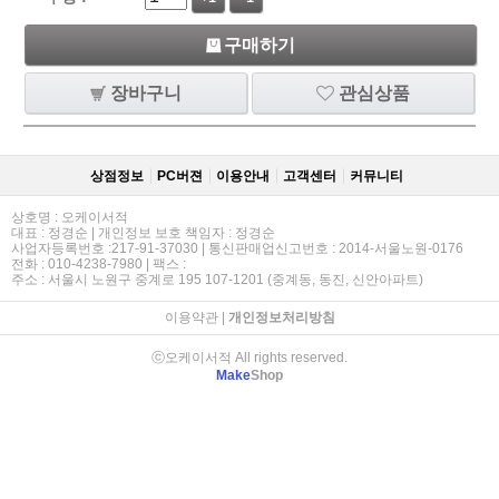
구매하기
장바구니
관심상품
상점정보
PC버젼
이용안내
고객센터
커뮤니티
상호명 : 오케이서적
대표 : 정경순 | 개인정보 보호 책임자 : 정경순
사업자등록번호 :217-91-37030 | 통신판매업신고번호 : 2014-서울노원-0176
전화 : 010-4238-7980 | 팩스 :
주소 : 서울시 노원구 중계로 195 107-1201 (중계동, 동진, 신안아파트)
이용약관
|
개인정보처리방침
ⓒ오케이서적 All rights reserved.
Make
Shop