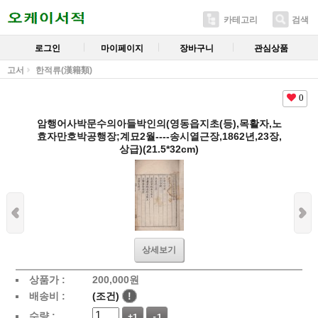
카테고리
검색
로그인
마이페이지
장바구니
관심상품
고서
한적류(漢籍類)
0
암행어사박문수의아들박인의(영동읍지초(등),목활자,노
효자만호박공행장;계묘2월----송시열근장,1862년,23장,
상급)(21.5*32cm)
상세보기
상품가 :
200,000
원
배송비 :
(조건)
!
수량 :
+1
-1