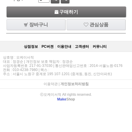
구매하기
장바구니
관심상품
상점정보
PC버젼
이용안내
고객센터
커뮤니티
상호명 : 오케이서적
대표 : 정경순 | 개인정보 보호 책임자 : 정경순
사업자등록번호 :217-91-37030 | 통신판매업신고번호 : 2014-서울노원-0176
전화 : 010-4238-7980 | 팩스 :
주소 : 서울시 노원구 중계로 195 107-1201 (중계동, 동진, 신안아파트)
이용약관
|
개인정보처리방침
ⓒ오케이서적 All rights reserved.
Make
Shop