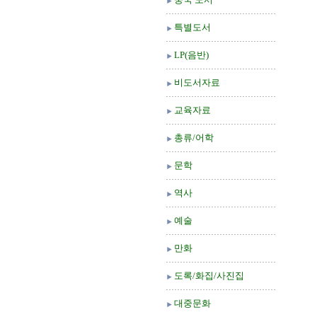
특별도서
LP(음반)
비도서자료
교육자료
총류/어학
문학
역사
예술
만화
도록/화집/사진집
대중문화