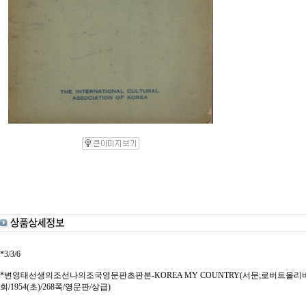
*3/3/6
*변영태선생의조선나의조국영문판초판본-KOREA MY COUNTRY(서문;로버트올리버,19
회/1954(초)/268쪽/영문판/상급)