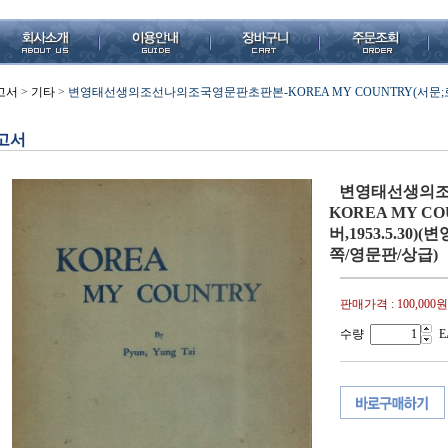
고서
>
기타
>
변영태선생의조선나의조국영문판초판본-KOREA MY COUNTRY(서문;로버
고서
변영태선생의조
KOREA MY C
버,1953.5.30)
쪽/영문판/상급)
판매가격 :
100,000원
수량
E