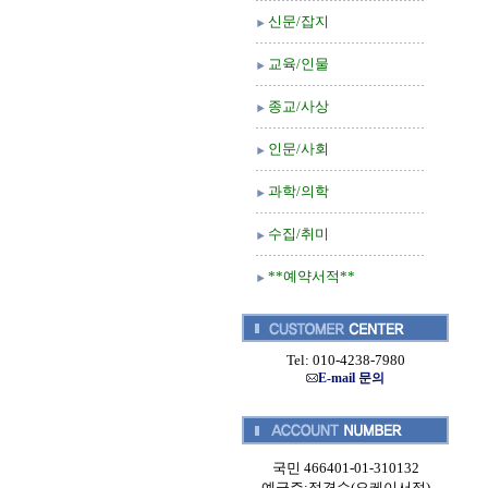
신문/잡지
교육/인물
종교/사상
인문/사회
과학/의학
수집/취미
**예약서적**
Tel: 010-4238-7980
E-mail 문의
국민 466401-01-310132
예금주:정경순(오케이서적)