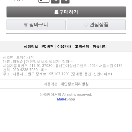
구매하기
장바구니
관심상품
상점정보
PC버젼
이용안내
고객센터
커뮤니티
상호명 : 오케이서적
대표 : 정경순 | 개인정보 보호 책임자 : 정경순
사업자등록번호 :217-91-37030 | 통신판매업신고번호 : 2014-서울노원-0176
전화 : 010-4238-7980 | 팩스 :
주소 : 서울시 노원구 중계로 195 107-1201 (중계동, 동진, 신안아파트)
이용약관
|
개인정보처리방침
ⓒ오케이서적 All rights reserved.
Make
Shop