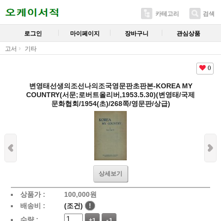
카테고리
검색
로그인
마이페이지
장바구니
관심상품
고서
기타
0
변영태선생의조선나의조국영문판초판본-KOREA MY
COUNTRY(서문;로버트올리버,1953.5.30)(변영태/국제
문화협회/1954(초)/268쪽/영문판/상급)
상세보기
상품가 :
100,000
원
배송비 :
(조건)
!
수량 :
+1
-1