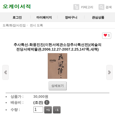
카테고리
검색
로그인
마이페이지
장바구니
관심상품
도록/화집/사진집
전시 도록
1
추사특선-화풍진진(이헌서예관소장추사특선전)(예술의
전당서예박물관,2006.12.27-2007.2.25,147쪽,새책)
상세보기
상품가 :
30,000
원
배송비 :
(조건)
!
수량 :
+1
-1