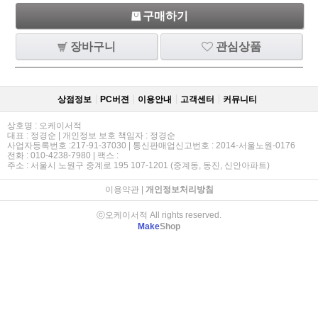
구매하기
장바구니
관심상품
상점정보
PC버젼
이용안내
고객센터
커뮤니티
상호명 : 오케이서적
대표 : 정경순 | 개인정보 보호 책임자 : 정경순
사업자등록번호 :217-91-37030 | 통신판매업신고번호 : 2014-서울노원-0176
전화 : 010-4238-7980 | 팩스 :
주소 : 서울시 노원구 중계로 195 107-1201 (중계동, 동진, 신안아파트)
이용약관
|
개인정보처리방침
ⓒ오케이서적 All rights reserved.
Make
Shop