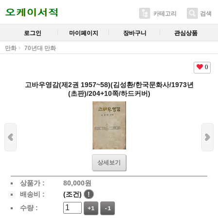
카테고리
검색
로그인
마이페이지
장바구니
관심상품
만화
70년대 만화
0
고바우영감(제2권 1957~58)(김성환/한국문화사/1973년
(초판)/204+10쪽/하드커버)
상세보기
상품가 :
80,000
원
배송비 :
(조건)
!
수량 :
+1
-1