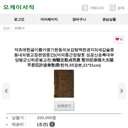
카테고리
검색
로그인
마이페이지
장바구니
관심상품
고서
의학서
0
약초에한글이름이병기된동의보감탕액편권지3(세갑술중
동내의원교정완영중간)(어의충근정량호 성공신숭록대부
양평군신허준봉교찬;御醫忠勤貞亮扈 聖功臣崇祿大夫陽
平君臣許浚奉敎撰/한적,55장본,21*31cm)
상세보기
상품가 :
200,000
원
배송비 :
(조건)
!