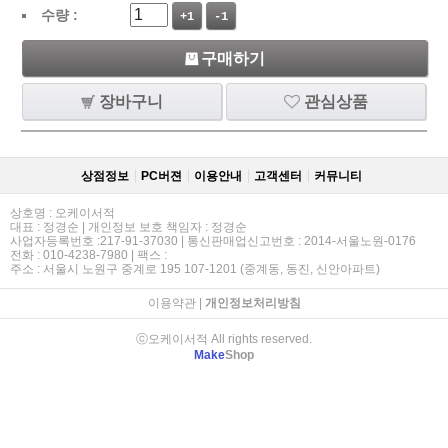
수량 :
+1
-1
구매하기
장바구니
관심상품
상점정보
PC버젼
이용안내
고객센터
커뮤니티
상호명 : 오케이서적
대표 : 정경순 | 개인정보 보호 책임자 : 정경순
사업자등록번호 :217-91-37030 | 통신판매업신고번호 : 2014-서울노원-0176
전화 : 010-4238-7980 | 팩스 :
주소 : 서울시 노원구 중계로 195 107-1201 (중계동, 동진, 신안아파트)
이용약관
|
개인정보처리방침
ⓒ오케이서적 All rights reserved.
Make
Shop