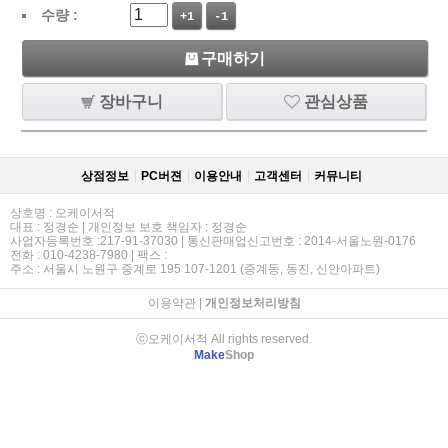
수량 :
+1
-1
구매하기
장바구니
관심상품
상점정보
PC버젼
이용안내
고객센터
커뮤니티
상호명 : 오케이서적
대표 : 정경순 | 개인정보 보호 책임자 : 정경순
사업자등록번호 :217-91-37030 | 통신판매업신고번호 : 2014-서울노원-0176
전화 : 010-4238-7980 | 팩스 :
주소 : 서울시 노원구 중계로 195 107-1201 (중계동, 동진, 신안아파트)
이용약관
|
개인정보처리방침
ⓒ오케이서적 All rights reserved.
Make
Shop