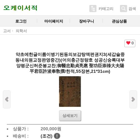
카테고리
검색
로그인
마이페이지
장바구니
관심상품
고서
의학서
0
약초에한글이름이병기된동의보감탕액편권지3(세갑술중
동내의원교정완영중간)(어의충근정량호 성공신숭록대부
양평군신허준봉교찬;御醫忠勤貞亮扈 聖功臣崇祿大夫陽
平君臣許浚奉敎撰/한적,55장본,21*31cm)
상세보기
상품가 :
200,000
원
배송비 :
(조건)
!