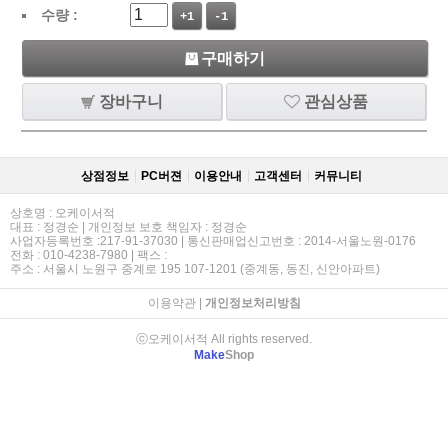
수량 :
+1
-1
구매하기
장바구니
관심상품
상점정보
PC버젼
이용안내
고객센터
커뮤니티
상호명 : 오케이서적
대표 : 정경순 | 개인정보 보호 책임자 : 정경순
사업자등록번호 :217-91-37030 | 통신판매업신고번호 : 2014-서울노원-0176
전화 : 010-4238-7980 | 팩스 :
주소 : 서울시 노원구 중계로 195 107-1201 (중계동, 동진, 신안아파트)
이용약관
|
개인정보처리방침
ⓒ오케이서적 All rights reserved.
Make
Shop