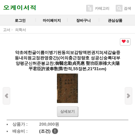
카테고리
검색
로그인
마이페이지
장바구니
관심상품
고서
의학서
0
약초에한글이름이병기된동의보감탕액편권지3(세갑술중
동내의원교정완영중간)(어의충근정량호 성공신숭록대부
양평군신허준봉교찬;御醫忠勤貞亮扈 聖功臣崇祿大夫陽
平君臣許浚奉敎撰/한적,55장본,21*31cm)
상세보기
상품가 :
200,000
원
배송비 :
(조건)
!