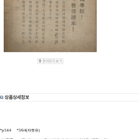
*p/14/4 *3/6/4(쟈켓유)