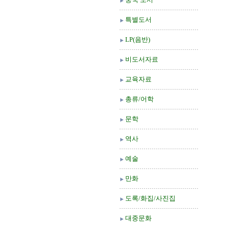
특별도서
LP(음반)
비도서자료
교육자료
총류/어학
문학
역사
예술
만화
도록/화집/사진집
대중문화