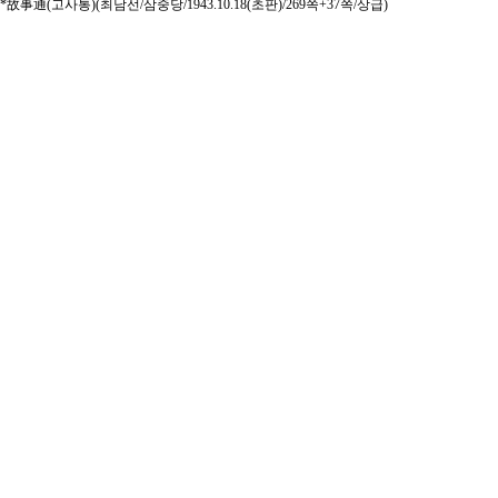
*故事通(고사통)(최남선/삼중당/1943.10.18(초판)/269쪽+37쪽/상급)