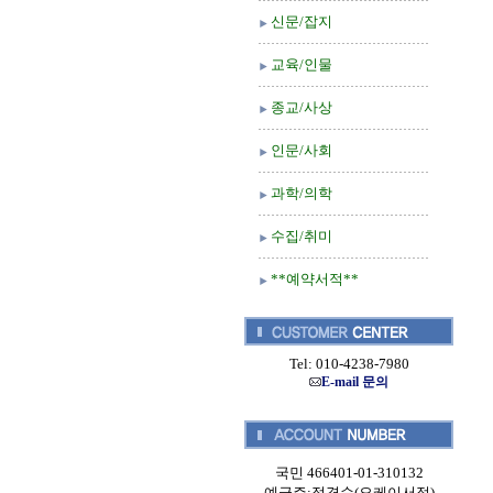
신문/잡지
교육/인물
종교/사상
인문/사회
과학/의학
수집/취미
**예약서적**
Tel: 010-4238-7980
E-mail 문의
국민 466401-01-310132
예금주:정경순(오케이서적)