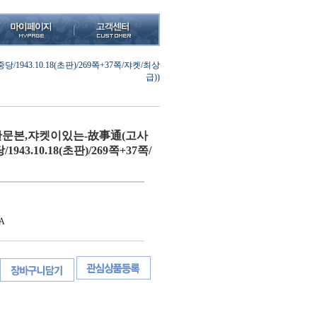
3.10.18(초판)/269쪽+37쪽/쟈켓/최상
급))
문본,쟈켓이있는-故事通(고사
943.10.18(초판)/269쪽+37쪽/
A