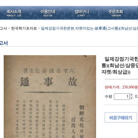
고서
>
한국학기초자료
>
일제강점기국한문본,쟈켓이있는-故事通(고사통)(최남선/삼중당/194
고서
일제강점기국한
통)(최남선/삼중당/1
쟈켓/최상급))
판매가격 :
250,000원
수량
E