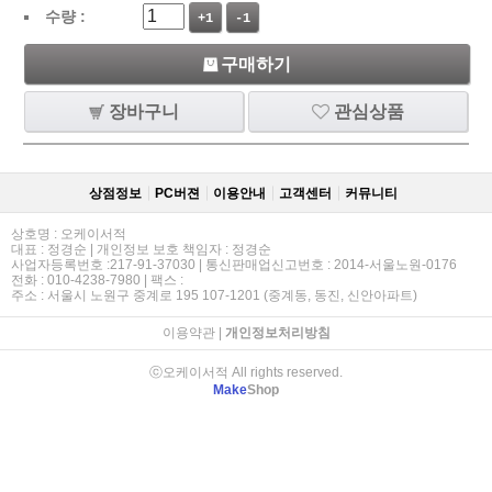
수량 :
+1
-1
구매하기
장바구니
관심상품
상점정보
PC버젼
이용안내
고객센터
커뮤니티
상호명 : 오케이서적
대표 : 정경순 | 개인정보 보호 책임자 : 정경순
사업자등록번호 :217-91-37030 | 통신판매업신고번호 : 2014-서울노원-0176
전화 : 010-4238-7980 | 팩스 :
주소 : 서울시 노원구 중계로 195 107-1201 (중계동, 동진, 신안아파트)
이용약관
|
개인정보처리방침
ⓒ오케이서적 All rights reserved.
Make
Shop