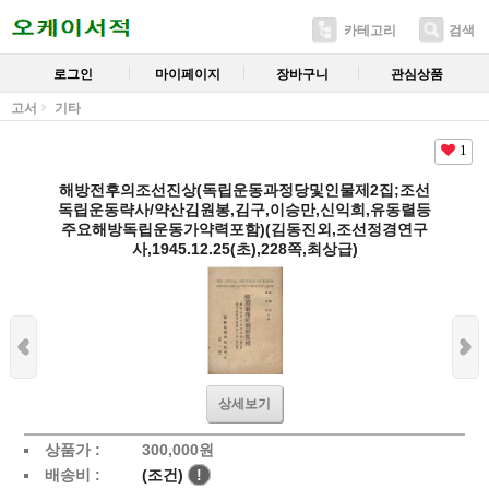
카테고리
검색
로그인
마이페이지
장바구니
관심상품
고서
기타
1
해방전후의조선진상(독립운동과정당및인물제2집;조선
독립운동략사/약산김원봉,김구,이승만,신익희,유동렬등
주요해방독립운동가약력포함)(김동진외,조선정경연구
사,1945.12.25(초),228쪽,최상급)
상세보기
상품가 :
300,000
원
배송비 :
(조건)
!