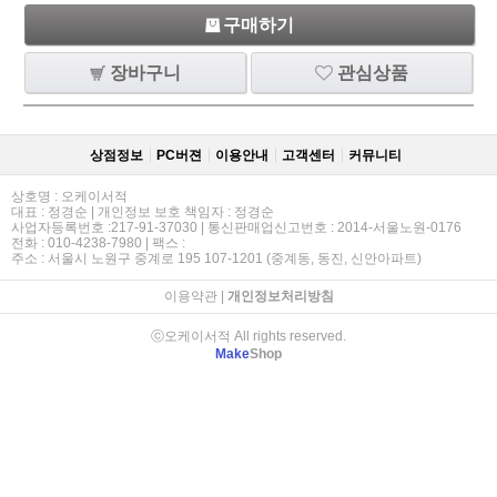
구매하기
장바구니
관심상품
상점정보
PC버젼
이용안내
고객센터
커뮤니티
상호명 : 오케이서적
대표 : 정경순 | 개인정보 보호 책임자 : 정경순
사업자등록번호 :217-91-37030 | 통신판매업신고번호 : 2014-서울노원-0176
전화 : 010-4238-7980 | 팩스 :
주소 : 서울시 노원구 중계로 195 107-1201 (중계동, 동진, 신안아파트)
이용약관
|
개인정보처리방침
ⓒ오케이서적 All rights reserved.
Make
Shop