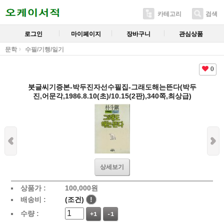
카테고리
검색
로그인
마이페이지
장바구니
관심상품
문학
수필/기행/일기
0
붓글씨기증본-박두진자선수필집-그래도해는뜬다(박두
진,어문각,1986.8.10(초)/10.15(2판),340쪽,최상급)
상세보기
상품가 :
100,000
원
배송비 :
(조건)
!
수량 :
+1
-1