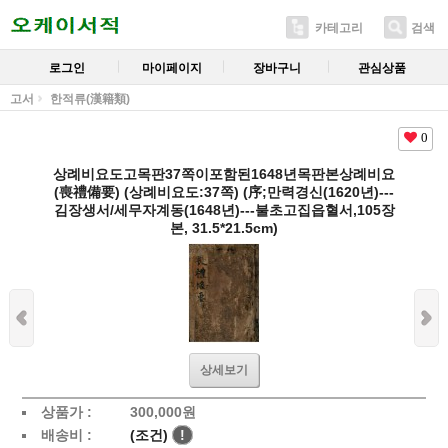
카테고리
검색
로그인
마이페이지
장바구니
관심상품
고서
한적류(漢籍類)
0
상례비요도고목판37쪽이포함된1648년목판본상례비요
(喪禮備要) (상례비요도:37쪽) (序;만력경신(1620년)---
김장생서/세무자계동(1648년)---불초고집읍혈서,105장
본, 31.5*21.5cm)
상세보기
상품가 :
300,000
원
배송비 :
(조건)
!