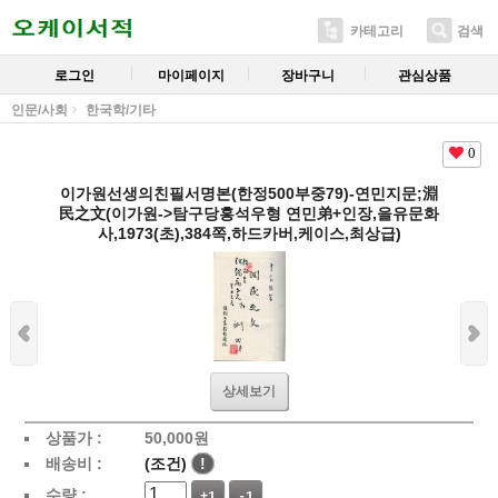
카테고리
검색
로그인
마이페이지
장바구니
관심상품
인문/사회
한국학/기타
0
이가원선생의친필서명본(한정500부중79)-연민지문;淵
民之文(이가원->탐구당홍석우형 연민弟+인장,을유문화
사,1973(초),384쪽,하드카버,케이스,최상급)
상세보기
상품가 :
50,000
원
배송비 :
(조건)
!
수량 :
+1
-1