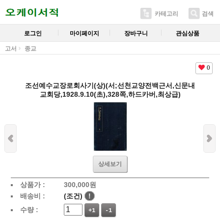
카테고리
검색
로그인
마이페이지
장바구니
관심상품
고서
종교
0
조선예수교장로회사기(상)(서;선천교양전백근서,신문내
교회당,1928.9.10(초),328쪽,하드카버,최상급)
상세보기
상품가 :
300,000
원
배송비 :
(조건)
!
수량 :
+1
-1