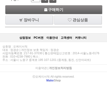
구매하기
장바구니
관심상품
상점정보
PC버젼
이용안내
고객센터
커뮤니티
상호명 : 오케이서적
대표 : 정경순 | 개인정보 보호 책임자 : 정경순
사업자등록번호 :217-91-37030 | 통신판매업신고번호 : 2014-서울노원-0176
전화 : 010-4238-7980 | 팩스 :
주소 : 서울시 노원구 중계로 195 107-1201 (중계동, 동진, 신안아파트)
이용약관
|
개인정보처리방침
ⓒ오케이서적 All rights reserved.
Make
Shop