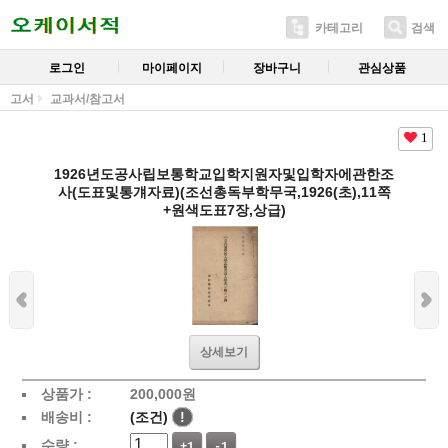
카테고리
검색
로그인
마이페이지
장바구니
관심상품
고서
교과서/참고서
1
1926년도공사립보통학교입학지원자및입학자에관한조
사(도표및통걔자료)(조선총독부학무국,1926(초),11쪽
+원색도표7장,상급)
상세보기
상품가 :
200,000
원
배송비 :
(조건)
!
수량 :
+1
-1