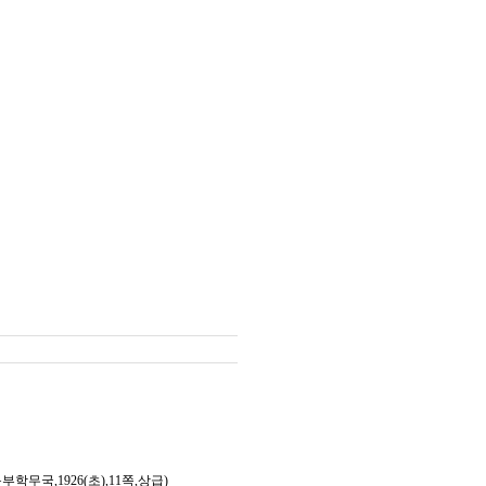
,1926(초),11쪽,상급)