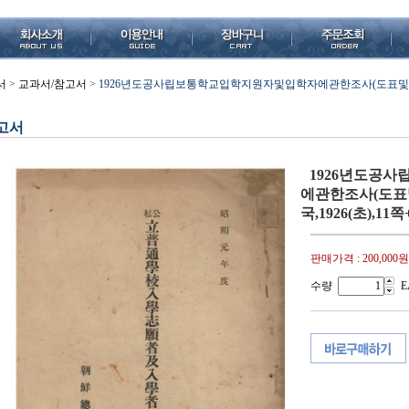
서
>
교과서/참고서
>
1926년도공사립보통학교입학지원자및입학자에관한조사(도표및통걔자
고서
1926년도공
에관한조사(도표
국,1926(초),1
판매가격 :
200,000원
수량
E