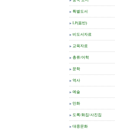
특별도서
LP(음반)
비도서자료
교육자료
총류/어학
문학
역사
예술
만화
도록/화집/사진집
대중문화