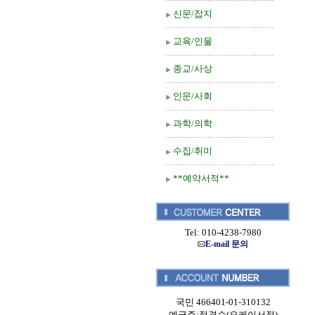
신문/잡지
교육/인물
종교/사상
인문/사회
과학/의학
수집/취미
**예약서적**
Tel: 010-4238-7980
E-mail 문의
국민 466401-01-310132
예금주:정경순(오케이서적)