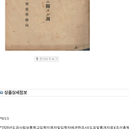
*0/1/3
*1926년도공사립보통학교입학지원자및입학자에관한조사(도표및통걔자료)(조선총독부학무국