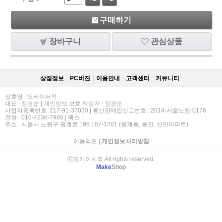
구매하기
장바구니
관심상품
상점정보
PC버젼
이용안내
고객센터
커뮤니티
상호명 : 오케이서적
대표 : 정경순 | 개인정보 보호 책임자 : 정경순
사업자등록번호 :217-91-37030 | 통신판매업신고번호 : 2014-서울노원-0176
전화 : 010-4238-7980 | 팩스 :
주소 : 서울시 노원구 중계로 195 107-1201 (중계동, 동진, 신안아파트)
이용약관
|
개인정보처리방침
ⓒ오케이서적 All rights reserved.
Make
Shop