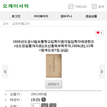
카테고리
검색
로그인
마이페이지
장바구니
관심상품
고서
교과서/참고서
1
1926년도공사립보통학교입학지원자및입학자에관한조
사(도표및통걔자료)(조선총독부학무국,1926(초),11쪽
+원색도표7장,상급)
상세보기
상품가 :
200,000
원
배송비 :
(조건)
!
수량 :
+1
-1