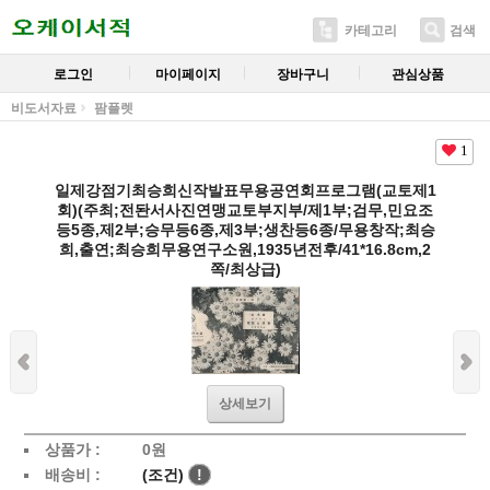
카테고리
검색
로그인
마이페이지
장바구니
관심상품
비도서자료
팜플렛
1
일제강점기최승희신작발표무용공연회프로그램(교토제1
회)(주최;전돤서사진연맹교토부지부/제1부;검무,민요조
등5종,제2부;승무등6종,제3부;생찬등6종/무용창작;최승
희,출연;최승희무용연구소원,1935년전후/41*16.8cm,2
쪽/최상급)
상세보기
상품가 :
0
원
배송비 :
(조건)
!