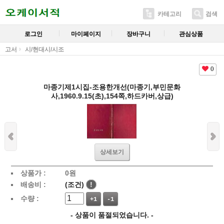
카테고리
검색
로그인
마이페이지
장바구니
관심상품
고서
시/현대시/시조
0
마종기제1시집-조용한개선(마종기,부민문화
사,1960.9.15(초),154쪽,하드카버,상급)
상세보기
상품가 :
0
원
배송비 :
(조건)
!
수량 :
+1
-1
- 상품이 품절되었습니다. -