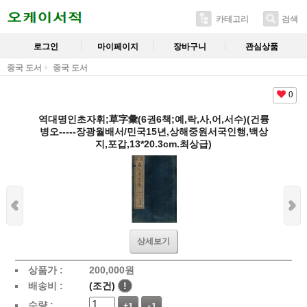
카테고리
검색
로그인
마이페이지
장바구니
관심상품
중국 도서
중국 도서
0
역대명인초자휘;草字彙(6권6책;예,락,사,어,서수)(건륭
병오-----장광월배서/민국15년,상해중원서국인행,백상
지,포갑,13*20.3cm.최상급)
상세보기
상품가 :
200,000
원
배송비 :
(조건)
!
수량 :
+1
-1