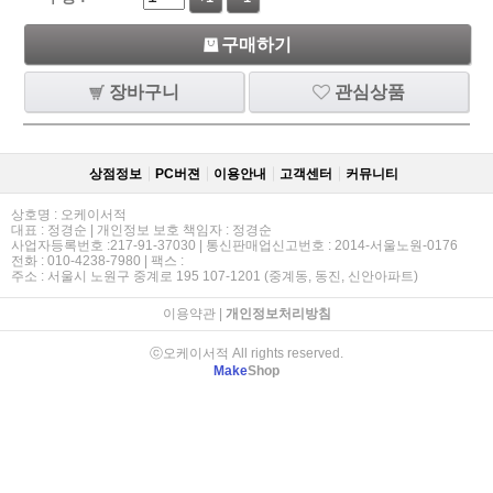
구매하기
장바구니
관심상품
상점정보
PC버젼
이용안내
고객센터
커뮤니티
상호명 : 오케이서적
대표 : 정경순 | 개인정보 보호 책임자 : 정경순
사업자등록번호 :217-91-37030 | 통신판매업신고번호 : 2014-서울노원-0176
전화 : 010-4238-7980 | 팩스 :
주소 : 서울시 노원구 중계로 195 107-1201 (중계동, 동진, 신안아파트)
이용약관
|
개인정보처리방침
ⓒ오케이서적 All rights reserved.
Make
Shop