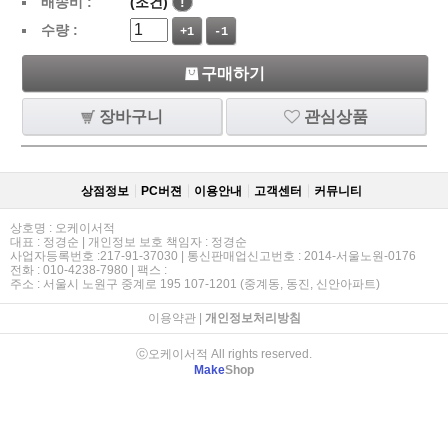
배송비 :
(조건)
!
수량 :
+1
-1
구매하기
장바구니
관심상품
상점정보
PC버젼
이용안내
고객센터
커뮤니티
상호명 : 오케이서적
대표 : 정경순 | 개인정보 보호 책임자 : 정경순
사업자등록번호 :217-91-37030 | 통신판매업신고번호 : 2014-서울노원-0176
전화 : 010-4238-7980 | 팩스 :
주소 : 서울시 노원구 중계로 195 107-1201 (중계동, 동진, 신안아파트)
이용약관
|
개인정보처리방침
ⓒ오케이서적 All rights reserved.
Make
Shop