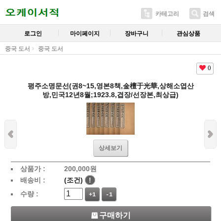
카테고리
검색
로그인
마이페이지
장바구니
관심상품
중국 도서
중국 도서
0
평주소명문선(권8~15,영본8책,金檀于光華,상해소엽산
방,민국12년8월;1923.8,겹장/선장본,최상급)
상세보기
상품가 :
200,000
원
배송비 :
(조건)
!
수량 :
+1
-1
구매하기