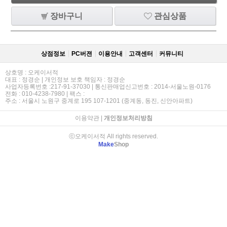
장바구니
관심상품
상점정보
PC버젼
이용안내
고객센터
커뮤니티
상호명 : 오케이서적
대표 : 정경순 | 개인정보 보호 책임자 : 정경순
사업자등록번호 :217-91-37030 | 통신판매업신고번호 : 2014-서울노원-0176
전화 : 010-4238-7980 | 팩스 :
주소 : 서울시 노원구 중계로 195 107-1201 (중계동, 동진, 신안아파트)
이용약관
|
개인정보처리방침
ⓒ오케이서적 All rights reserved.
Make
Shop