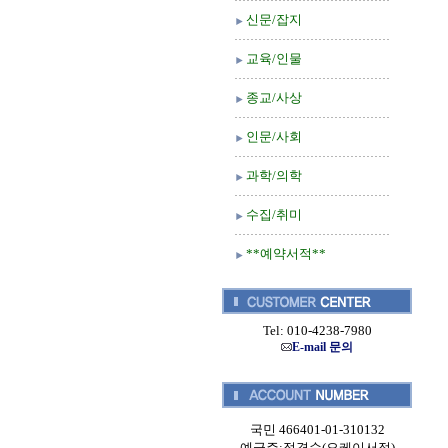
신문/잡지
교육/인물
종교/사상
인문/사회
과학/의학
수집/취미
**예약서적**
Tel: 010-4238-7980
E-mail 문의
국민 466401-01-310132
예금주:정경순(오케이서적)