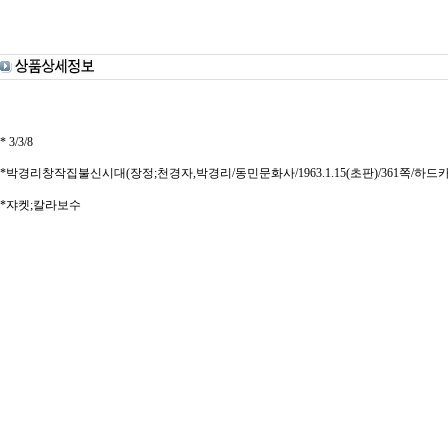
* 3/3/8
*박경리창작집불신시대(장정;천경자,박경리/동민문화사/1963.1.15(초판)/361쪽/하드
*쟈켓;칼라보수