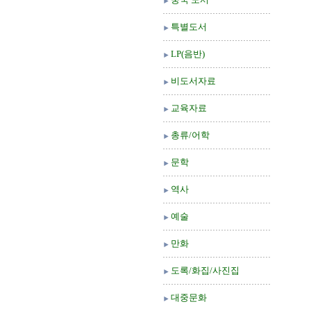
특별도서
LP(음반)
비도서자료
교육자료
총류/어학
문학
역사
예술
만화
도록/화집/사진집
대중문화