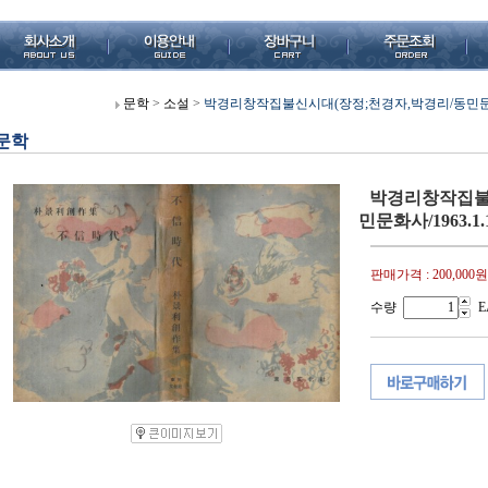
문학
>
소설
>
박경리창작집불신시대(장정;천경자,박경리/동민문화사/1
문학
박경리창작집불
민문화사/1963.1
판매가격 :
200,000원
수량
E