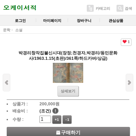
카테고리
검색
로그인
마이페이지
장바구니
관심상품
문학
소설
1
박경리창작집불신시대(장정;천경자,박경리/동민문화
사/1963.1.15(초판)/361쪽/하드카버/상급)
상세보기
상품가 :
200,000
원
배송비 :
(조건)
!
수량 :
+1
-1
구매하기