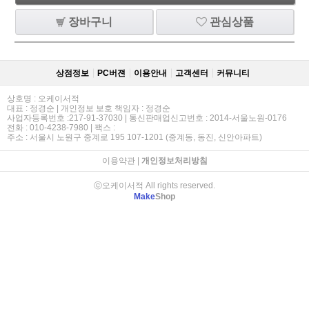
장바구니
관심상품
상점정보
PC버젼
이용안내
고객센터
커뮤니티
상호명 : 오케이서적
대표 : 정경순 | 개인정보 보호 책임자 : 정경순
사업자등록번호 :217-91-37030 | 통신판매업신고번호 : 2014-서울노원-0176
전화 : 010-4238-7980 | 팩스 :
주소 : 서울시 노원구 중계로 195 107-1201 (중계동, 동진, 신안아파트)
이용약관
|
개인정보처리방침
ⓒ오케이서적 All rights reserved.
Make
Shop