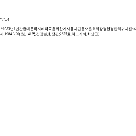
*7/5/4
*1983년1년간현대문학지에작곡을위한가사용시편을모은호화장정한정판희귀시집<미
사,1984.3.20(초),141쪽,겹장본,한정판;2675호,하드카버,최상급)