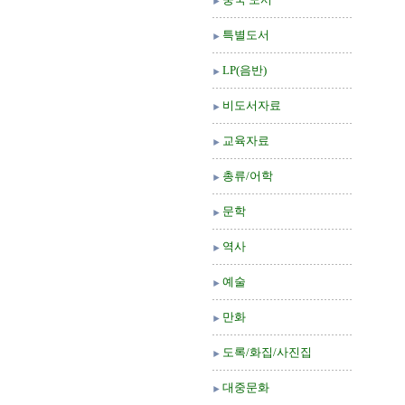
특별도서
LP(음반)
비도서자료
교육자료
총류/어학
문학
역사
예술
만화
도록/화집/사진집
대중문화