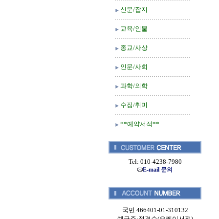
신문/잡지
교육/인물
종교/사상
인문/사회
과학/의학
수집/취미
**예약서적**
Tel: 010-4238-7980
E-mail 문의
국민 466401-01-310132
예금주:정경순(오케이서적)