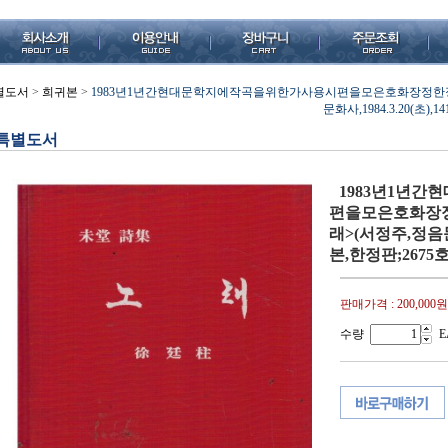
별도서
>
희귀본
>
1983년1년간현대문학지에작곡을위한가사용시편을모은호화장정한정
문화사,1984.3.20(초)
특별도서
1983년1년
편을모은호화장
래>(서정주,정음문화
본,한정판;2675
판매가격 :
200,000원
수량
E