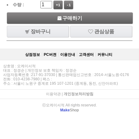
수량 :
+1
-1
구매하기
장바구니
관심상품
상점정보
PC버젼
이용안내
고객센터
커뮤니티
상호명 : 오케이서적
대표 : 정경순 | 개인정보 보호 책임자 : 정경순
사업자등록번호 :217-91-37030 | 통신판매업신고번호 : 2014-서울노원-0176
전화 : 010-4238-7980 | 팩스 :
주소 : 서울시 노원구 중계로 195 107-1201 (중계동, 동진, 신안아파트)
이용약관
|
개인정보처리방침
ⓒ오케이서적 All rights reserved.
Make
Shop