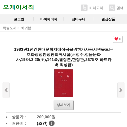
카테고리
검색
로그인
마이페이지
장바구니
관심상품
특별도서
희귀본
0
1983년1년간현대문학지에작곡을위한가사용시편을모은
호화장정한정판희귀시집(서정주,정음문화
사,1984.3.20(초),141쪽,겹장본,한정판;2675호,하드카
버,최상급)
상세보기
상품가 :
200,000
원
배송비 :
(조건)
!