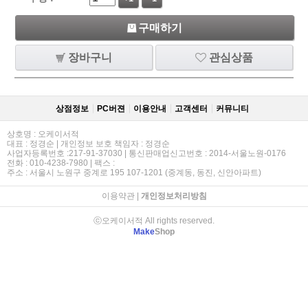
구매하기
장바구니
관심상품
상점정보
PC버젼
이용안내
고객센터
커뮤니티
상호명 : 오케이서적
대표 : 정경순 | 개인정보 보호 책임자 : 정경순
사업자등록번호 :217-91-37030 | 통신판매업신고번호 : 2014-서울노원-0176
전화 : 010-4238-7980 | 팩스 :
주소 : 서울시 노원구 중계로 195 107-1201 (중계동, 동진, 신안아파트)
이용약관
|
개인정보처리방침
ⓒ오케이서적 All rights reserved.
Make
Shop