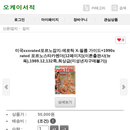
카테고리
검색
로그인
마이페이지
장바구니
관심상품
신문/잡지
잡지
0
미국xxxrated포르노잡지-에로틱 X-필름 가이드+1990x
rated 포르노스타카렌더(12페이지)(이튼출판사(뉴
욕),1989.12,132쪽,최상급(미성년자구매불가))
상세보기
상품가 :
50,000
원
배송비 :
(조건)
!
수량 :
+1
-1