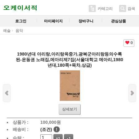
카테고리
검색
로그인
마이페이지
장바구니
관심상품
예술
음악
0
1980년대 아리랑,아리랑옥중가,광복군아리랑등의수록
된-운동권 노래집,메아리제7집(서울대학교 메아리,1980
년대,180쪽+목차,상급)
상세보기
상품가 :
100,000
원
배송비 :
(조건)
!
수량 :
+1
-1