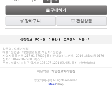
구매하기
장바구니
관심상품
상점정보
PC버젼
이용안내
고객센터
커뮤니티
상호명 : 오케이서적
대표 : 정경순 | 개인정보 보호 책임자 : 정경순
사업자등록번호 :217-91-37030 | 통신판매업신고번호 : 2014-서울노원-0176
전화 : 010-4238-7980 | 팩스 :
주소 : 서울시 노원구 중계로 195 107-1201 (중계동, 동진, 신안아파트)
이용약관
|
개인정보처리방침
ⓒ오케이서적 All rights reserved.
Make
Shop