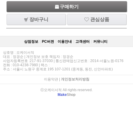
구매하기
장바구니
관심상품
상점정보
PC버젼
이용안내
고객센터
커뮤니티
상호명 : 오케이서적
대표 : 정경순 | 개인정보 보호 책임자 : 정경순
사업자등록번호 :217-91-37030 | 통신판매업신고번호 : 2014-서울노원-0176
전화 : 010-4238-7980 | 팩스 :
주소 : 서울시 노원구 중계로 195 107-1201 (중계동, 동진, 신안아파트)
이용약관
|
개인정보처리방침
ⓒ오케이서적 All rights reserved.
Make
Shop