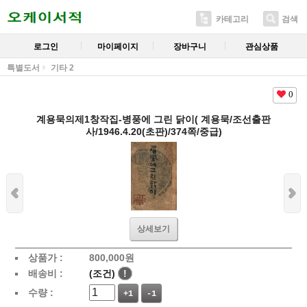
카테고리
검색
로그인
마이페이지
장바구니
관심상품
특별도서
기타 2
0
계용묵의제1창작집-병풍에 그린 닭이( 계용묵/조선출판
사/1946.4.20(초판)/374쪽/중급)
상세보기
상품가 :
800,000
원
배송비 :
(조건)
!
수량 :
+1
-1