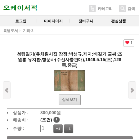
카테고리
검색
로그인
마이페이지
장바구니
관심상품
특별도서
기타 2
1
청령일기(유치환시집,장정;박성규,제자;배길기,글씨;조
원홍,유치환,행문사(수선사총판매),1949.5.15(초),126
쪽,중급)
상세보기
상품가 :
800,000
원
배송비 :
(조건)
!
수량 :
+1
-1