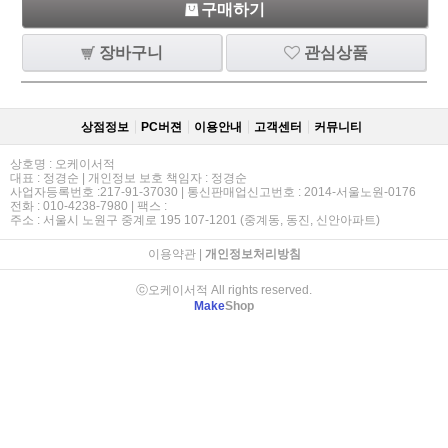
구매하기
장바구니
관심상품
상점정보
PC버젼
이용안내
고객센터
커뮤니티
상호명 : 오케이서적
대표 : 정경순 | 개인정보 보호 책임자 : 정경순
사업자등록번호 :217-91-37030 | 통신판매업신고번호 : 2014-서울노원-0176
전화 : 010-4238-7980 | 팩스 :
주소 : 서울시 노원구 중계로 195 107-1201 (중계동, 동진, 신안아파트)
이용약관
|
개인정보처리방침
ⓒ오케이서적 All rights reserved.
Make
Shop