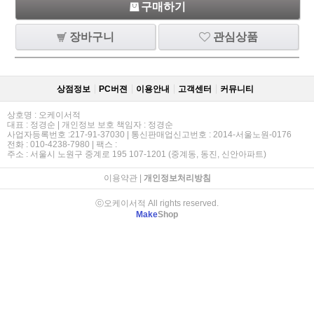
구매하기
장바구니
관심상품
상점정보
PC버젼
이용안내
고객센터
커뮤니티
상호명 : 오케이서적
대표 : 정경순 | 개인정보 보호 책임자 : 정경순
사업자등록번호 :217-91-37030 | 통신판매업신고번호 : 2014-서울노원-0176
전화 : 010-4238-7980 | 팩스 :
주소 : 서울시 노원구 중계로 195 107-1201 (중계동, 동진, 신안아파트)
이용약관
|
개인정보처리방침
ⓒ오케이서적 All rights reserved.
Make
Shop