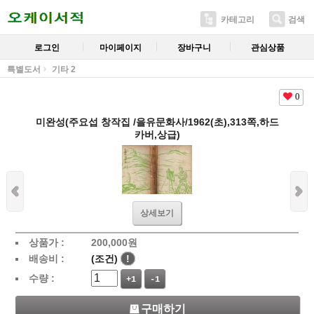
카테고리
검색
로그인
마이페이지
장바구니
관심상품
특별도서
기타 2
0
미완성(주요섭 창작집 /을유문화사/1962(초),313쪽,하드
카버,상급)
상세보기
상품가 :
200,000
원
배송비 :
(조건)
!
수량 :
+1
-1
구매하기