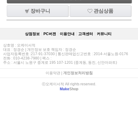
장바구니
관심상품
상점정보
PC버젼
이용안내
고객센터
커뮤니티
상호명 : 오케이서적
대표 : 정경순 | 개인정보 보호 책임자 : 정경순
사업자등록번호 :217-91-37030 | 통신판매업신고번호 : 2014-서울노원-0176
전화 : 010-4238-7980 | 팩스 :
주소 : 서울시 노원구 중계로 195 107-1201 (중계동, 동진, 신안아파트)
이용약관
|
개인정보처리방침
ⓒ오케이서적 All rights reserved.
Make
Shop