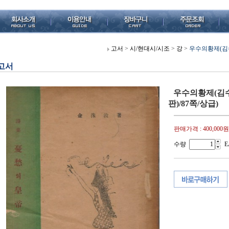
고서
>
시/현대시/시조
>
강
>
우수의황제(김수돈
고서
우수의황제(김수돈
판)/87쪽/상급)
판매가격 :
400,000원
수량
E