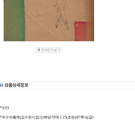
*3/3/3
*우수의황제(김수돈시집/산해당/1956.1.25(초판)/87쪽/상급)