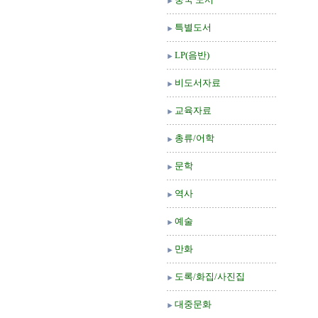
특별도서
LP(음반)
비도서자료
교육자료
총류/어학
문학
역사
예술
만화
도록/화집/사진집
대중문화