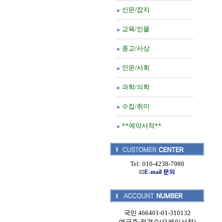
신문/잡지
교육/인물
종교/사상
인문/사회
과학/의학
수집/취미
**예약서적**
Tel: 010-4238-7980
E-mail 문의
국민 466401-01-310132
예금주:정경순(오케이서적)