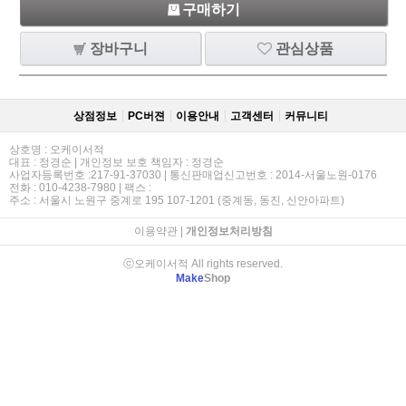
구매하기
장바구니
관심상품
상점정보
PC버젼
이용안내
고객센터
커뮤니티
상호명 : 오케이서적
대표 : 정경순 | 개인정보 보호 책임자 : 정경순
사업자등록번호 :217-91-37030 | 통신판매업신고번호 : 2014-서울노원-0176
전화 : 010-4238-7980 | 팩스 :
주소 : 서울시 노원구 중계로 195 107-1201 (중계동, 동진, 신안아파트)
이용약관
|
개인정보처리방침
ⓒ오케이서적 All rights reserved.
Make
Shop