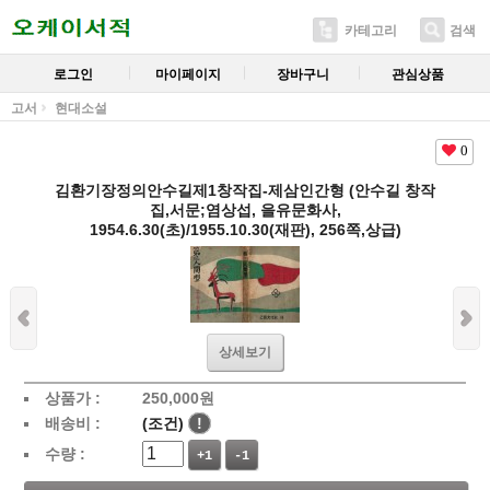
카테고리
검색
로그인
마이페이지
장바구니
관심상품
고서
현대소설
0
김환기장정의안수길제1창작집-제삼인간형 (안수길 창작
집,서문;염상섭, 을유문화사,
1954.6.30(초)/1955.10.30(재판), 256쪽,상급)
상세보기
상품가 :
250,000
원
배송비 :
(조건)
!
수량 :
+1
-1