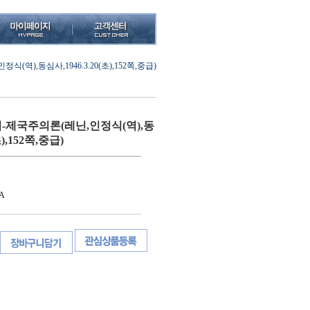
역),동심사,1946.3.20(초),152쪽,중급)
제국주의론(레닌,인정식(역),동
초),152쪽,중급)
A