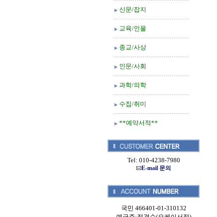
신문/잡지
교육/인물
종교/사상
인문/사회
과학/의학
수집/취미
**예약서적**
Tel: 010-4238-7980
E-mail 문의
국민 466401-01-310132
예금주:정경순(오케이서적)