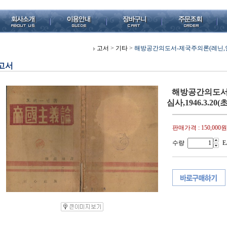
고서
>
기타
>
해방공간의도서-제국주의론(레닌,인정식(
고서
해방공간의도서-
심사,1946.3.20(
판매가격 :
150,000원
수량
E