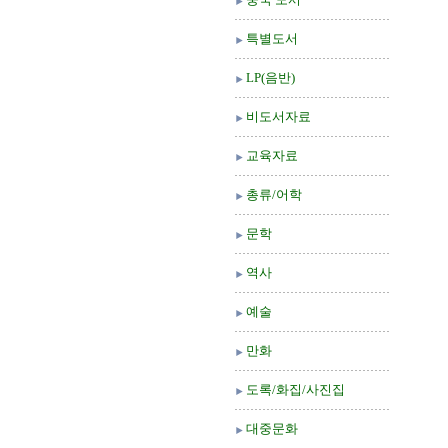
특별도서
LP(음반)
비도서자료
교육자료
총류/어학
문학
역사
예술
만화
도록/화집/사진집
대중문화