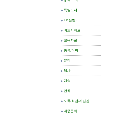
특별도서
LP(음반)
비도서자료
교육자료
총류/어학
문학
역사
예술
만화
도록/화집/사진집
대중문화