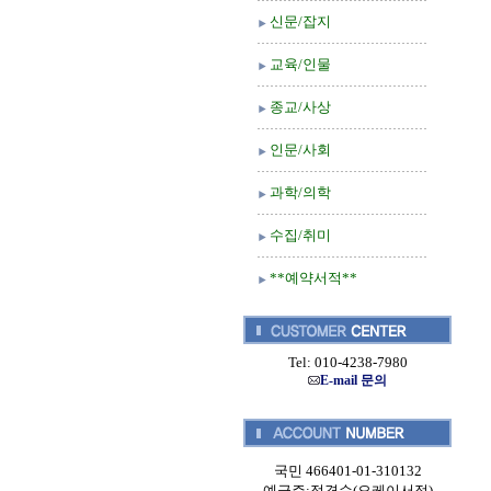
신문/잡지
교육/인물
종교/사상
인문/사회
과학/의학
수집/취미
**예약서적**
Tel: 010-4238-7980
E-mail 문의
국민 466401-01-310132
예금주:정경순(오케이서적)