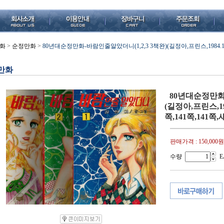
화
>
순정만화
>
80년대순정만화-바람인줄알았더니(1,2,3 3책완)(길정아,프린스,1984.10.15(
만화
80년대순정만화-
(길정아,프린스,1984
쪽,141쪽,141쪽,
판매가격 :
150,000원
수량
E