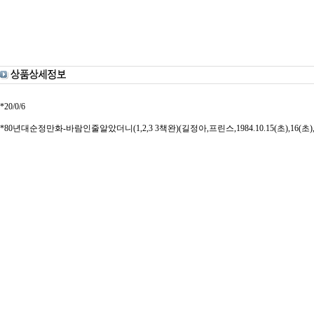
*20/0/6
*80년대순정만화-바람인줄알았더니(1,2,3 3책완)(길정아,프린스,1984.10.15(초),16(초),17