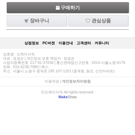
구매하기
장바구니
관심상품
상점정보
PC버젼
이용안내
고객센터
커뮤니티
상호명 : 오케이서적
대표 : 정경순 | 개인정보 보호 책임자 : 정경순
사업자등록번호 :217-91-37030 | 통신판매업신고번호 : 2014-서울노원-0176
전화 : 010-4238-7980 | 팩스 :
주소 : 서울시 노원구 중계로 195 107-1201 (중계동, 동진, 신안아파트)
이용약관
|
개인정보처리방침
ⓒ오케이서적 All rights reserved.
Make
Shop