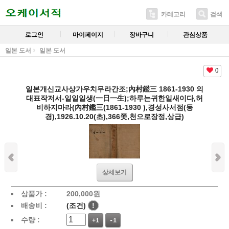
카테고리
검색
로그인
마이페이지
장바구니
관심상품
일본 도서
일본 도서
0
일본개신교사상가우치무라간조;內村鑑三 1861-1930 의
대표작저서-일일일생(一日一生);하루는귀한일새이다,허
비하지마라(內村鑑三(1861-1930 ),경성사서점(동
경),1926.10.20(초),366쫏,천으로장정,상급)
상세보기
상품가 :
200,000
원
배송비 :
(조건)
!
수량 :
+1
-1