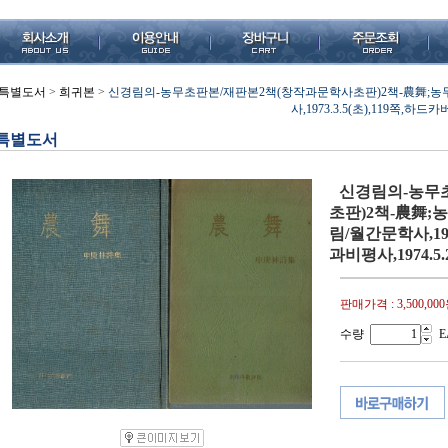
특별도서
>
희귀본
>
신경림의-농무초판본/재판본2책(창작과문학사초판)2책-農舞;농
사,1973.3.5(초),119쪽,하드
특별도서
신경림의-농무
초판)2책-農舞;
림/월간문학사,197
과비평사,1974.5.
판매가격 :
3,500,00
수량
E