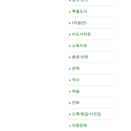
특별도서
LP(음반)
비도서자료
교육자료
총류/어학
문학
역사
예술
만화
도록/화집/사진집
대중문화