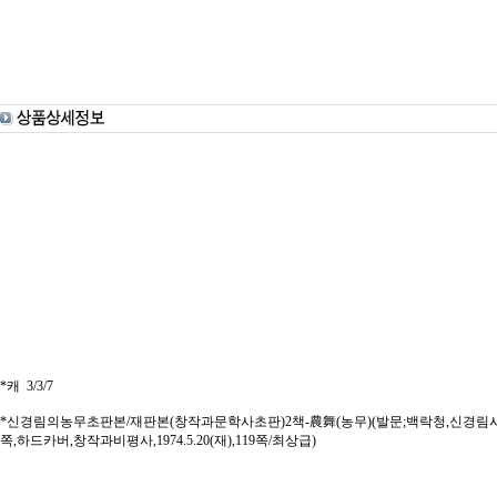
*캐 3/3/7
*신경림의농무초판본/재판본(창작과문학사초판)2책-農舞(농무)(발문;백락청,신경림시집,신경
쪽,하드카버,창작과비평사,1974.5.20(재),119쪽/최상급)