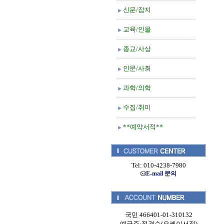
신문/잡지
교육/인물
종교/사상
인문/사회
과학/의학
수집/취미
**예약서적**
Tel: 010-4238-7980
E-mail 문의
국민 466401-01-310132
예금주:정경순(오케이서적)