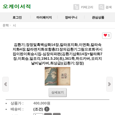
카테고리
검색
로그인
마이페이지
장바구니
관심상품
문학
시
1
김환기;장정및흑백삽화14장,칼라표지화,이면화,칼라속
지화4장,칼라면지화포함총21장의김환기그림으로희귀시
집이된이희승시집-심장의파편(김환기삽화14장+탈라화7
장,이희승,일조각,1961.5.20(초),361쪽,하드카버,오리지
날비닐카버,최상급)(김환기;장정)
상세보기
상품가 :
400,000
원
배송비 :
(조건)
!