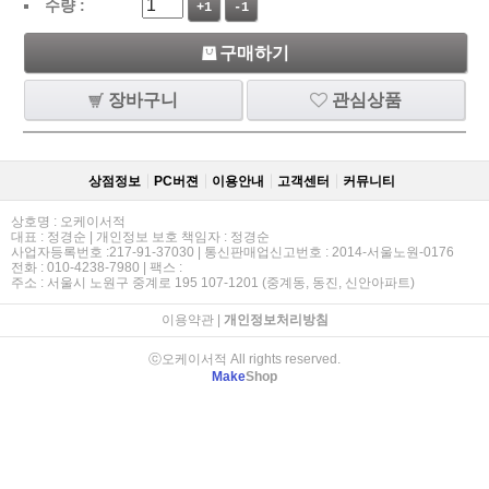
수량 :
+1
-1
구매하기
장바구니
관심상품
상점정보
PC버젼
이용안내
고객센터
커뮤니티
상호명 : 오케이서적
대표 : 정경순 | 개인정보 보호 책임자 : 정경순
사업자등록번호 :217-91-37030 | 통신판매업신고번호 : 2014-서울노원-0176
전화 : 010-4238-7980 | 팩스 :
주소 : 서울시 노원구 중계로 195 107-1201 (중계동, 동진, 신안아파트)
이용약관
|
개인정보처리방침
ⓒ오케이서적 All rights reserved.
Make
Shop