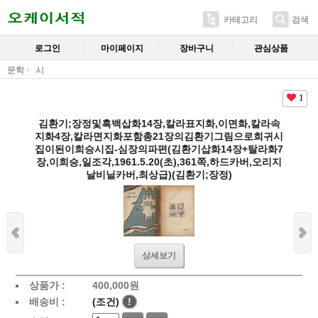
카테고리
검색
로그인
마이페이지
장바구니
관심상품
문학
시
1
김환기;장정및흑백삽화14장,칼라표지화,이면화,칼라속
지화4장,칼라면지화포함총21장의김환기그림으로희귀시
집이된이희승시집-심장의파편(김환기삽화14장+탈라화7
장,이희승,일조각,1961.5.20(초),361쪽,하드카버,오리지
날비닐카버,최상급)(김환기;장정)
상세보기
상품가 :
400,000
원
배송비 :
(조건)
!