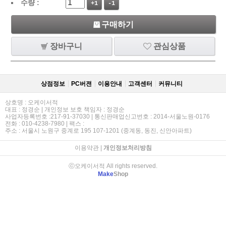
수량 :
+1
-1
구매하기
장바구니
관심상품
상점정보
PC버젼
이용안내
고객센터
커뮤니티
상호명 : 오케이서적
대표 : 정경순 | 개인정보 보호 책임자 : 정경순
사업자등록번호 :217-91-37030 | 통신판매업신고번호 : 2014-서울노원-0176
전화 : 010-4238-7980 | 팩스 :
주소 : 서울시 노원구 중계로 195 107-1201 (중계동, 동진, 신안아파트)
이용약관
|
개인정보처리방침
ⓒ오케이서적 All rights reserved.
Make
Shop