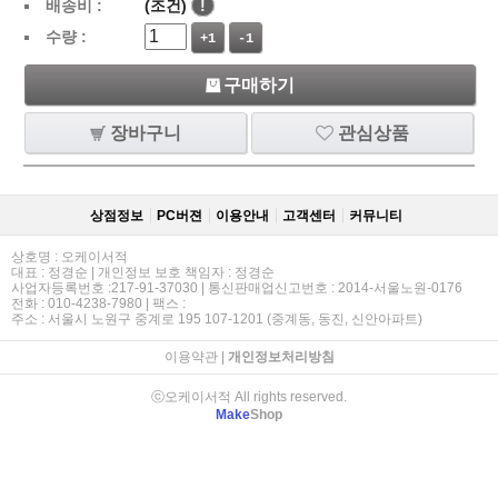
배송비 :
(조건)
!
수량 :
+1
-1
구매하기
장바구니
관심상품
상점정보
PC버젼
이용안내
고객센터
커뮤니티
상호명 : 오케이서적
대표 : 정경순 | 개인정보 보호 책임자 : 정경순
사업자등록번호 :217-91-37030 | 통신판매업신고번호 : 2014-서울노원-0176
전화 : 010-4238-7980 | 팩스 :
주소 : 서울시 노원구 중계로 195 107-1201 (중계동, 동진, 신안아파트)
이용약관
|
개인정보처리방침
ⓒ오케이서적 All rights reserved.
Make
Shop