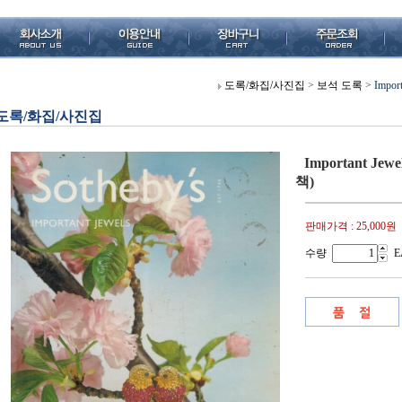
도록/화집/사진집
>
보석 도록
>
Impo
도록/화집/사진집
Important Je
책)
판매가격 :
25,000원
수량
E