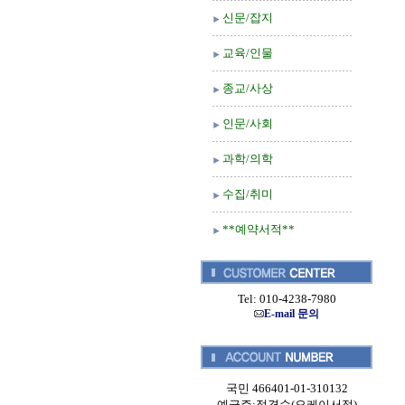
신문/잡지
교육/인물
종교/사상
인문/사회
과학/의학
수집/취미
**예약서적**
Tel: 010-4238-7980
E-mail 문의
국민 466401-01-310132
예금주:정경순(오케이서적)