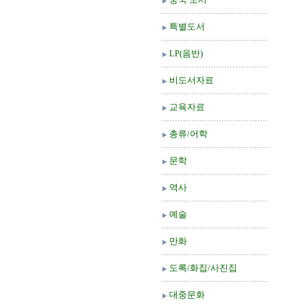
특별도서
LP(음반)
비도서자료
교육자료
총류/어학
문학
역사
예술
만화
도록/화집/사진집
대중문화