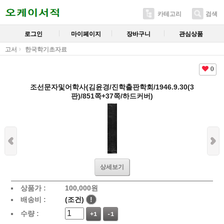
카테고리
검색
로그인
마이페이지
장바구니
관심상품
고서
한국학기초자료
0
조선문자및어학사(김윤경/진학출판학회/1946.9.30(3
판)/851쪽+37쪽/하드커버)
상세보기
상품가 :
100,000
원
배송비 :
(조건)
!
수량 :
+1
-1