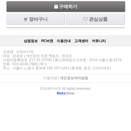
구매하기
장바구니
관심상품
상점정보
PC버젼
이용안내
고객센터
커뮤니티
상호명 : 오케이서적
대표 : 정경순 | 개인정보 보호 책임자 : 정경순
사업자등록번호 :217-91-37030 | 통신판매업신고번호 : 2014-서울노원-0176
전화 : 010-4238-7980 | 팩스 :
주소 : 서울시 노원구 중계로 195 107-1201 (중계동, 동진, 신안아파트)
이용약관
|
개인정보처리방침
ⓒ오케이서적 All rights reserved.
Make
Shop