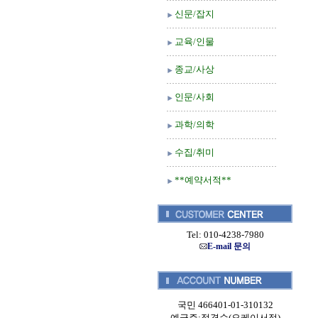
신문/잡지
교육/인물
종교/사상
인문/사회
과학/의학
수집/취미
**예약서적**
Tel: 010-4238-7980
E-mail 문의
국민 466401-01-310132
예금주:정경순(오케이서적)