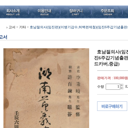
고서
>
기타
>
호남절의사(임진편)(이병기감수,허백련제첨)(임진6주갑기념출판회.1953
고서
호남절의사(임진
진6주갑기념출판회.1
드카버,중급)
판매가격 :
100,000원
수량
E