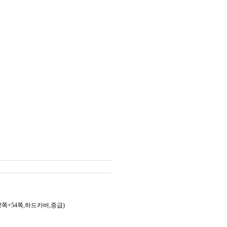
2쪽+54쪽,하드카버,중급)