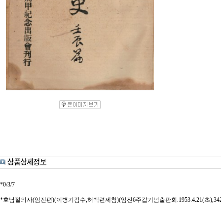
*0/3/7
*호남절의사(임진편)(이병기감수,허백련제첨)(임진6주갑기념출판회.1953.4.21(초),34