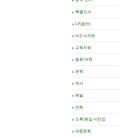
특별도서
LP(음반)
비도서자료
교육자료
총류/어학
문학
역사
예술
만화
도록/화집/사진집
대중문화