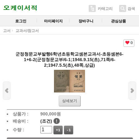
카테고리
검색
로그인
마이페이지
장바구니
관심상품
고서
교과서/참고서
0
군정청문교부발행6학년초등학교셈본교과서-초등셈본6-
1+6-2(군정청문교부/6-1;1946.9.15(초),71쪽/6-
2;1947.5.5(초),48쪽,상급)
상세보기
상품가 :
900,000
원
배송비 :
(조건)
!
수량 :
+1
-1