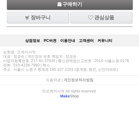
구매하기
장바구니
관심상품
상점정보
PC버젼
이용안내
고객센터
커뮤니티
상호명 : 오케이서적
대표 : 정경순 | 개인정보 보호 책임자 : 정경순
사업자등록번호 :217-91-37030 | 통신판매업신고번호 : 2014-서울노원-0176
전화 : 010-4238-7980 | 팩스 :
주소 : 서울시 노원구 중계로 195 107-1201 (중계동, 동진, 신안아파트)
이용약관
|
개인정보처리방침
ⓒ오케이서적 All rights reserved.
Make
Shop