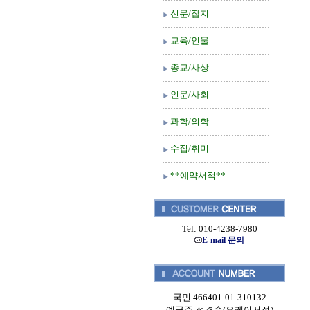
신문/잡지
교육/인물
종교/사상
인문/사회
과학/의학
수집/취미
**예약서적**
Tel: 010-4238-7980
E-mail 문의
국민 466401-01-310132
예금주:정경순(오케이서적)