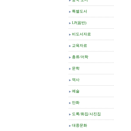
특별도서
LP(음반)
비도서자료
교육자료
총류/어학
문학
역사
예술
만화
도록/화집/사진집
대중문화