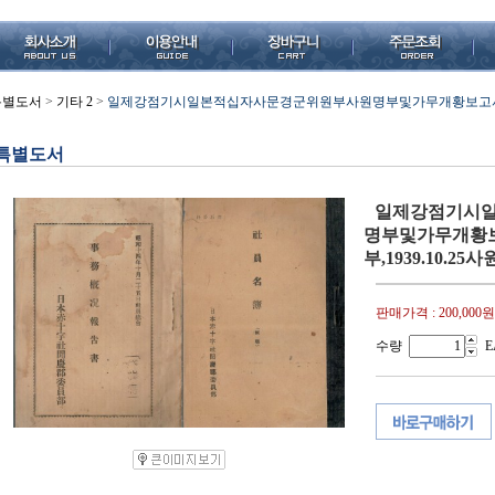
특별도서
>
기타 2
>
일제강점기시일본적십자사문경군위원부사원명부및가무개황보고서(일본
특별도서
일제강점기시
명부및가무개황
부,1939.10.2
판매가격 :
200,000원
수량
E