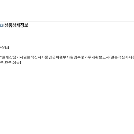
*0/1/4
*일제강점기시일본적십자사문경군위원부사원명부및가무개황보고서(일본적십자사문경군위원
쪽,19쪽,상급)