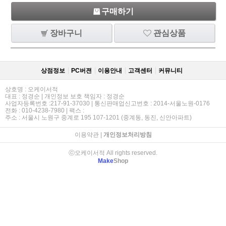
구매하기
장바구니
관심상품
상점정보
PC버젼
이용안내
고객센터
커뮤니티
상호명 : 오케이서적
대표 : 정경순 | 개인정보 보호 책임자 : 정경순
사업자등록번호 :217-91-37030 | 통신판매업신고번호 : 2014-서울노원-0176
전화 : 010-4238-7980 | 팩스 :
주소 : 서울시 노원구 중계로 195 107-1201 (중계동, 동진, 신안아파트)
이용약관
|
개인정보처리방침
ⓒ오케이서적 All rights reserved.
Make
Shop