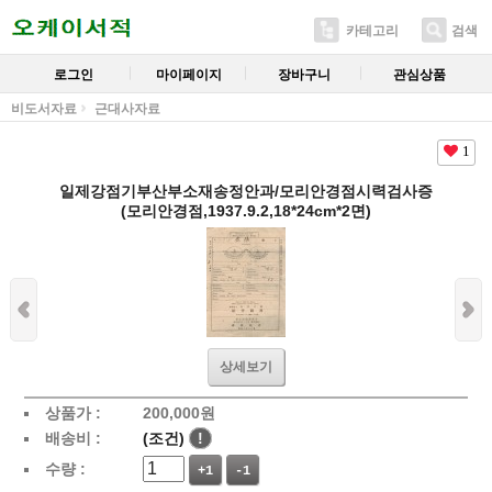
카테고리
검색
로그인
마이페이지
장바구니
관심상품
비도서자료
근대사자료
1
일제강점기부산부소재송정안과/모리안경점시력검사증
(모리안경점,1937.9.2,18*24cm*2면)
상세보기
상품가 :
200,000
원
배송비 :
(조건)
!
수량 :
+1
-1